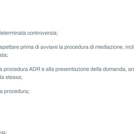
na determinata controversia;
 rispettare prima di avviare la procedura di mediazione, incl
sta;
lla procedura ADR e alla presentazione della domanda, anc
la stessa;
lla procedura;
ADR;