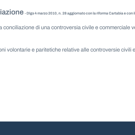
diazione
- Dlgs 4 marzo 2010, n. 28 aggiornato con la riforma Cartabia e con il
onciliazione di una controversia civile e commerciale vert
i volontarie e paritetiche relative alle controversie civili