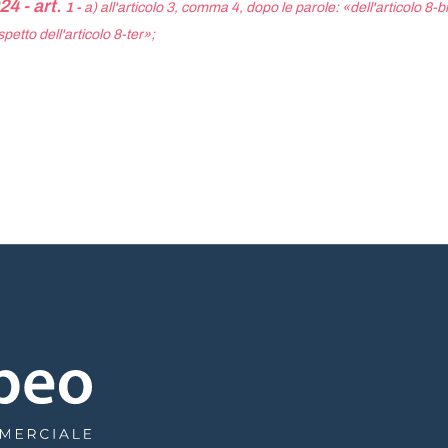
4 - art.
1 -
a) all'articolo 3, comma 4, dopo le parole: «dell'articolo 8-b
etto dell'articolo 8-ter»;