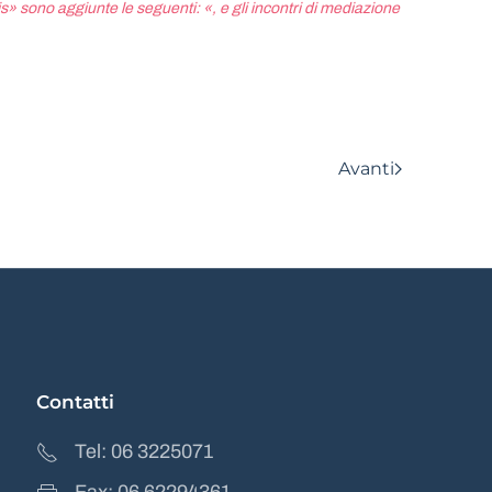
is» sono aggiunte le seguenti: «, e gli incontri di mediazione
Avanti
Contatti
Tel: 06 3225071