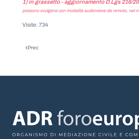
1) in grassetto - aggiornamento D.Lgs 216/202
possono svolgersi con modalità audiovisive da remoto, nel risp
Visite: 734
Prec