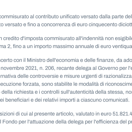
 commisurato al contributo unificato versato dalla parte del
rto versato e fino a concorrenza di euro cinquecento diciot
n credito d'imposta commisurato all'indennità non esigibi
omma 2, fino a un importo massimo annuale di euro ventiqua
ncerto con il Ministro dell'economia e delle finanze, da ado
6 novembre 2021, n. 206, recante delega al Governo per l'ef
ernativa delle controversie e misure urgenti di razionalizza
ecuzione forzata, sono stabilite le modalità di riconoscime
ella richiesta e i controlli sull'autenticità della stessa, n
ei beneficiari e dei relativi importi a ciascuno comunicati.
sizioni di cui al presente articolo, valutato in euro 51.821
ndo per l'attuazione della delega per l'efficienza del pro